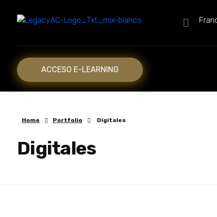
Franc
Legacy Academy
Capacitaciones
ACCESO E-LEARNING
Home
Portfolio
Digitales
Digitales