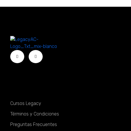
Legacy Academy
Capacitaciones
Servicios
Cursos Legacy
Términos y Condiciones
Preguntas Frecuentes