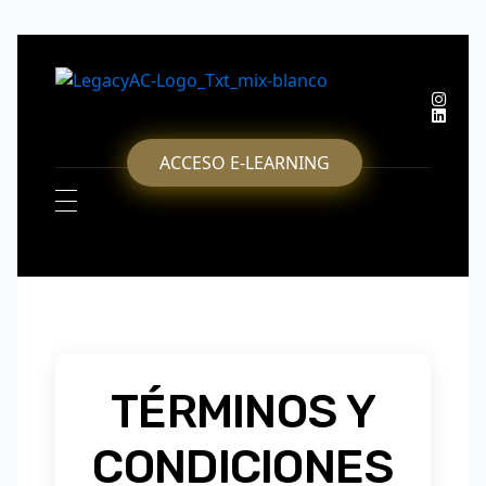
Legacy Academy
Capacitaciones
ACCESO E-LEARNING
TÉRMINOS Y
CONDICIONES