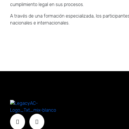
cumplimiento legal en sus procesos.
A través de una formación especializada, los participant
nacionales e internacionales.
Legacy Academy
Capacitaciones